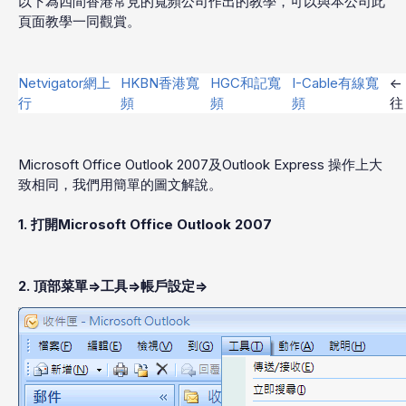
以下為四間香港常見的寬頻公司作出的教學，可以與本公司此
頁面教學一同觀賞。
Netvigator網上
HKBN香港寬
HGC和記寬
I-Cable有線寬
<
行
頻
頻
頻
往
Microsoft Office Outlook 2007及Outlook Express 操作上大
致相同，我們用簡單的圖文解說。
1. 打開Microsoft Office Outlook 2007
2. 頂部菜單=>工具=>帳戶設定=>