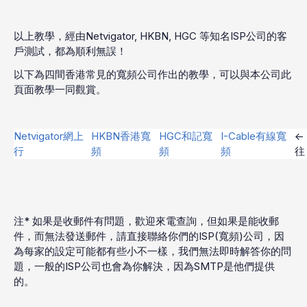
以上教學，經由Netvigator, HKBN, HGC 等知名ISP公司的客
戶測試，都為順利無誤！
以下為四間香港常見的寬頻公司作出的教學，可以與本公司此
頁面教學一同觀賞。
Netvigator網上
HKBN香港寬
HGC和記寬
I-Cable有線寬
<
行
頻
頻
頻
往
注* 如果是收郵件有問題，歡迎來電查詢，但如果是能收郵
件，而無法發送郵件，請直接聯絡你們的ISP(寬頻)公司，因
為每家的設定可能都有些小不一樣，我們無法即時解答你的問
題，一般的ISP公司也會為你解決，因為SMTP是他們提供
的。